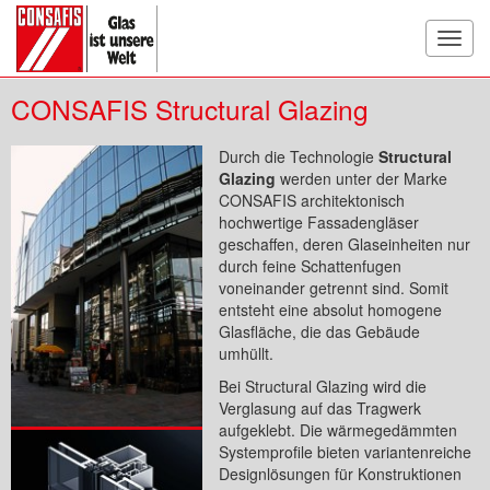
Toggl
navig
CONSAFIS Structural Glazing
Durch die Technologie
Structural
Glazing
werden unter der Marke
CONSAFIS architektonisch
hochwertige Fassadengläser
geschaffen, deren Glaseinheiten nur
durch feine Schattenfugen
voneinander getrennt sind. Somit
entsteht eine absolut homogene
Glasfläche, die das Gebäude
umhüllt.
Bei Structural Glazing wird die
Verglasung auf das Tragwerk
aufgeklebt. Die wärmegedämmten
Systemprofile bieten variantenreiche
Designlösungen für Konstruktionen